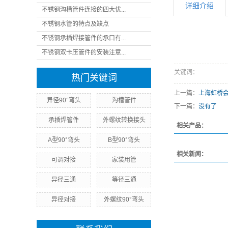
详细介绍
不锈钢沟槽管件连接的四大优...
不锈钢水管的特点及缺点
不锈钢承插焊接管件的承口有...
不锈钢双卡压管件的安装注意...
关键词：
热门关键词
上一篇：
上海虹桥
异径90°弯头
沟槽管件
下一篇：
没有了
承插焊管件
外螺纹转换接头
相关产品：
A型90°弯头
B型90°弯头
相关新闻：
可调对接
家装用管
异径三通
等径三通
异径对接
外螺纹90°弯头