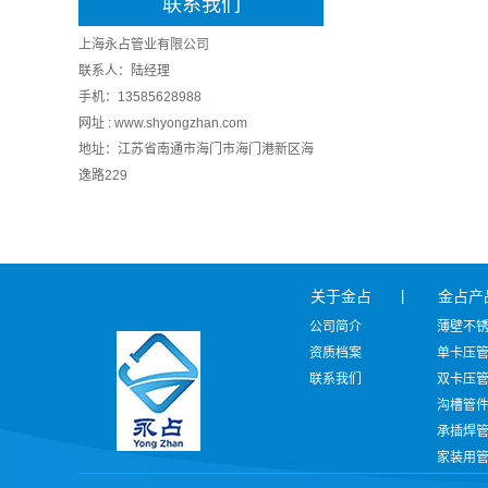
联系我们
上海永占管业有限公司
联系人：陆经理
手机：13585628988
网址 : www.shyongzhan.com
地址：江苏省南通市海门市海门港新区海
逸路229
关于金占
金占产
公司简介
薄壁不
资质档案
单卡压
联系我们
双卡压
沟槽管
承插焊
家装用