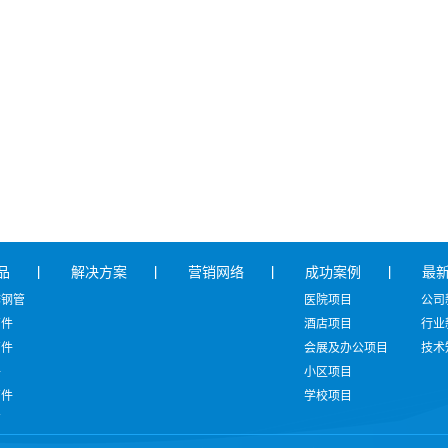
品
解决方案
营销网络
成功案例
最
锈钢管
医院项目
公司
管件
酒店项目
行业
管件
会展及办公项目
技术
件
小区项目
管件
学校项目
管