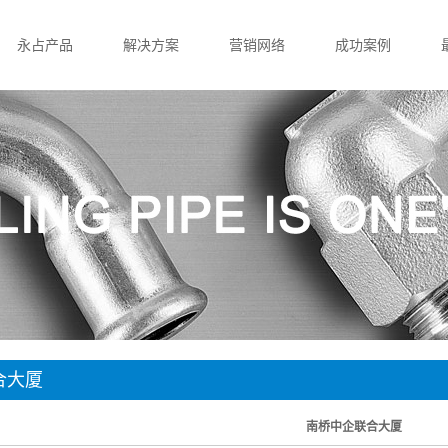
永占产品
解决方案
营销网络
成功案例
薄壁不锈钢管
薄壁不锈钢管
营销网络
医院项目
单卡压管件
沟槽管件
酒店项目
双卡压管件
单卡压管件
会展及办公项目
沟槽管件
承插焊管件
小区项目
承插焊管件
双卡压管件
学校项目
家装用管
家装用管
合大厦
南桥中企联合大厦