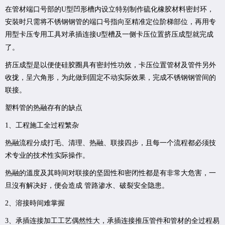
在管材端口号部的
U
型凹形槽内设立特别制作硫化橡胶材料密封环，
安裝时只需将不锈钢钢管的端口号指向至精准定位阶梯部位，再用专
用型卡压专用工具对承插连接
型槽及一侧卡压位置挤压成型就完成
U
了。
挤压成型是以便使硅胶圈具有密封性功效，卡压位置管材及管件另外
收拢，呈六角形，为此做到固定不动实际效果，完成不锈钢钢管间的
联接。
塑料管的热融存有的缺点
1
、工程施工全过程繁杂
热融流程分成打毛、清理、热融、联接四步，且每一个流程都必须技
术专业的技术性实际操作。
热融的溫度及其時间对联接的坚固性和密闭性都是有非常大危害，一
旦沒有解决好，便会造成
管路渗水、破裂安全隐患。
2
、溶接時间难掌握
3
、承插连接加工工艺偶然性大，承插连接推压管件和管材的全过程易