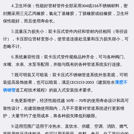
4.
卫生环保：性能好管材管件全部采用
或
不锈钢材料，密
304
316
封圈采用三元乙丙橡胶，氯化丁基橡胶，丁腈橡胶或硅橡胶，卫生环
保性能好，而且使用寿命长。
5.
流量压力损失小：双卡压式管件内径和管材内径相同（等径设
计），卡压部位管材变形小，使管道连接处流量和压力损失很小，可
忽略不计。
6.
系统兼容性强：双卡压式管件规格品种齐全，可与各种阀门、
水嘴、水表、水泵等配用，并能与既有的各种管道系统实行连接。
7.
既可明装又可暗装：双卡压式不锈钢管道系统外形美观，可明
装提高装饰效果，也可以暗装，满足
《建筑给水
薄壁不
CECS153-2003
锈钢管
道工程技术规程》的嵌入式安装技术要求。
8.
免更新维护，经济性能优越
年－
年的使用寿命设计和高可
50
70
靠性设计，在建筑物使用期内，几乎不需要对管道系统进行更新维
护，大量节约了使用成本，将各种损失降低到极限。
9.
适用范围广适用于冷热水、直饮水、供暖、空调、消防、燃气
等民用低压流体输送，也可以用于医药、饮料、食品、化工等行业的