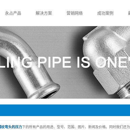
永占产品
解决方案
营销网络
成功案例
薄壁不锈钢管
薄壁不锈钢管
营销网络
医院项目
单卡压管件
沟槽管件
酒店项目
双卡压管件
单卡压管件
会展及办公项目
沟槽管件
承插焊管件
小区项目
承插焊管件
双卡压管件
学校项目
家装用管
家装用管
螺纹弯头的压力
下的所有产品的用途、型号、范围、图片、新闻及价格。同时我们还为