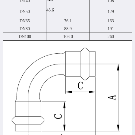
DN40
108
48.6
DN50
129
DN65
76.1
163
DN80
88.9
191
DN100
108.0
260