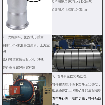
O型圈硬度100%达到80绍尔
O型圈尺寸精度±0.05mm
2、优质原料、把控核心质量
钢带100%来源韩国浦项、上海宝
钢
原料材质选用美标304、316L
管件壁厚超过国家标准
3、管件真空固溶热处理
管件在真空环境下加热至1080℃，
彻底还原加工时被破坏的金相组织
真空热处理，温度更高，管件品质
更好