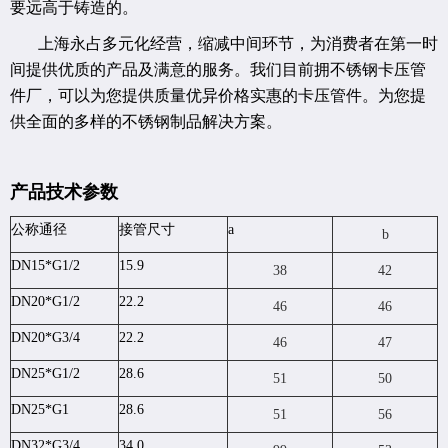
要远高于铸造的。
上海永占多元化经营，缩减中间环节，为消费者在第一时
间提供优质的产品及满意的服务。我们目前拥不锈钢卡压管
件厂，可以为您提供质量优异价格实惠的卡压管件。为您提
供全面的多样的不锈钢制品解决方案。
产品技术参数
公称通径
接管尺寸
a
b
DN15*G1/2
15.9
38
42
DN20*G1/2
22.2
46
46
DN20*G3/4
22.2
46
47
DN25*G1
/2
28.6
51
50
DN25*G1
28.6
51
56
DN32*G3/4
34.0